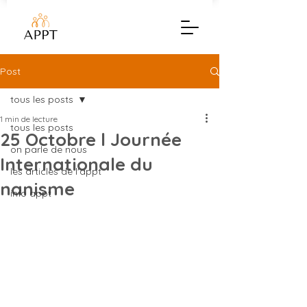
Post
tous les posts
1 min de lecture
tous les posts
25 Octobre l Journée
on parle de nous
Internationale du
les articles de l'appt
nanisme
info appt