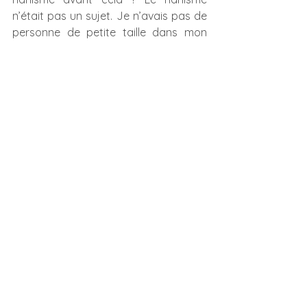
n’était pas un sujet. Je n’avais pas de 
personne de petite taille dans mon 
entourage et je n’imaginais pas qu’un 
compliment fait dans un parc comme 
« C’est incroyable, qu’est-ce qu’il 
marche bien ! Il est drôlement 
débrouillard ! Il a quel âge ? » pouvait 
provoquer de la tristesse ou de la 
colère. Depuis, je déteste les parcs… et 
je fais toujours attention avant de 
complimenter un enfant.
Nadia Boursin-Piraud l Maman 
d'Armand, 17 ans. 