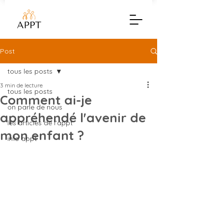
Post
tous les posts
3 min de lecture
tous les posts
Comment ai-je
on parle de nous
appréhendé l'avenir de
les articles de l'appt
mon enfant ?
info appt