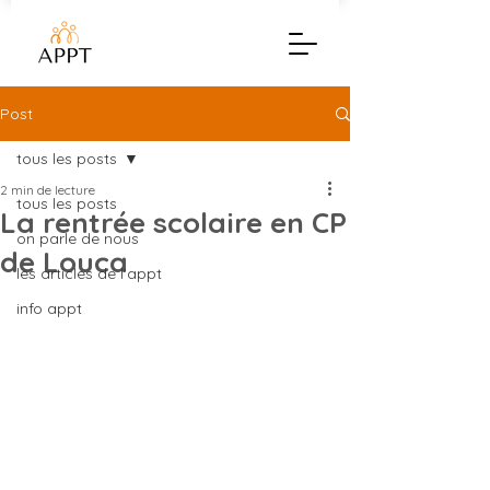
Post
tous les posts
2 min de lecture
tous les posts
La rentrée scolaire en CP
on parle de nous
de Louca
les articles de l'appt
info appt