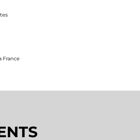
ntes
la France
ENTS