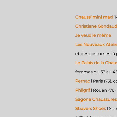
Chauss’ mini maxi
T
Christiane Gondau
Je veux le même
Les Nouveaux Ateli
et des costumes (à 
Le Palais de la Cha
femmes du 32 au 4
Pernac
l
Paris (75)
Philgrif
l Rouen (76)
Sagone Chaussure
Stravers Shoes
l S
it