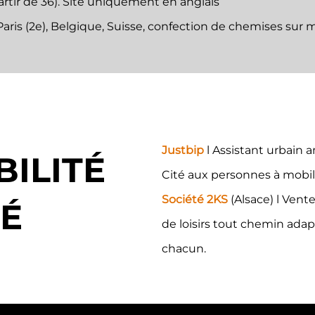
rtir de 36). Site uniquement en anglais
Paris (2e), Belgique, Suisse, confection de chemises sur
Justbip
l Assistant urbain a
BILITÉ
Cité aux personnes à mobili
Société 2KS
(Alsace) l Vent
TÉ
de loisirs tout chemin ada
chacun.