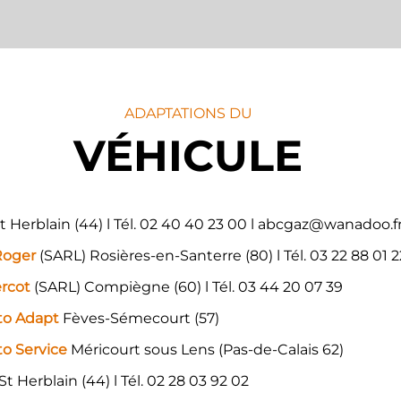
ADAPTATIONS DU
VÉHICULE
t Herblain (44) l Tél. 02 40 40 23 00 l
abcgaz@wanadoo.f
Roger
(SARL) Rosières-en-Santerre (80) l Tél. 03 22 88 01 2
ercot
(SARL) Compiègne (60) l Tél. 03 44 20 07 39
to Adapt
Fèves-Sémecourt (57)
o Service
Méricourt sous Lens (Pas-de-Calais 62)
St Herblain (44) l Tél. 02 28 03 92 02