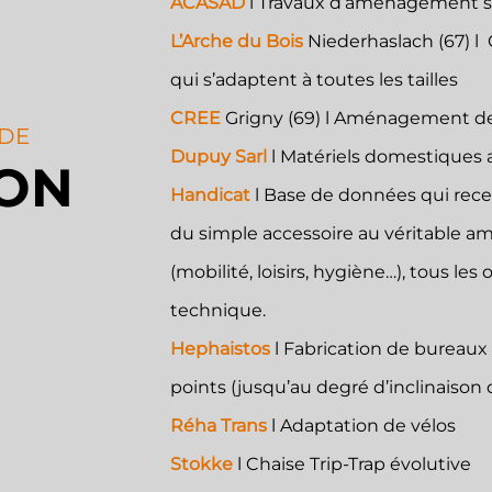
ACASAD
l Travaux d’aménagement sp
L’Arche du Bois
Niederhaslach (67) l 
qui s’adaptent à toutes les tailles
CREE
Grigny (69) l Aménagement de 
DE
Dupuy Sarl
l Matériels domestiques a
SON
Handicat
l Base de données qui rec
du simple accessoire au véritable a
(mobilité, loisirs, hygiène…), tous l
technique.
Hephaistos
l Fabrication de bureau
points (jusqu’au degré d’inclinaison d
Réha Trans
l Adaptation de vélos
Stokke
l Chaise Trip-Trap évolutive