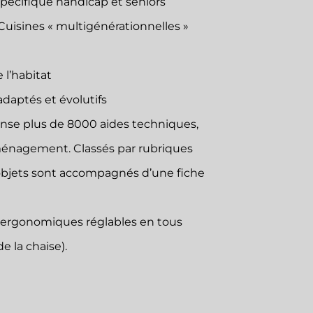
écifique handicap et séniors
Cuisines « multigénérationnelles »
l’habitat
daptés et évolutifs
ense plus de 8000 aides techniques,
ménagement. Classés par rubriques
es objets sont accompagnés d’une fiche
x ergonomiques réglables en tous
e la chaise).