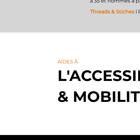
à 35 et hommes à pa
Threads & Stiches
l
AIDES À
L'ACCESSI
& MOBILI