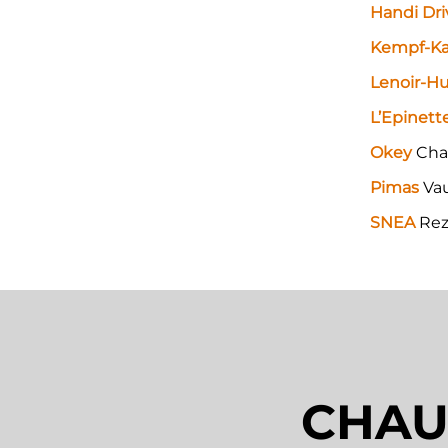
Handi Dr
Kempf-Ka
Lenoir-H
L’Epinett
Okey
Chan
Pimas
Vau
SNEA
Rez
CHAU