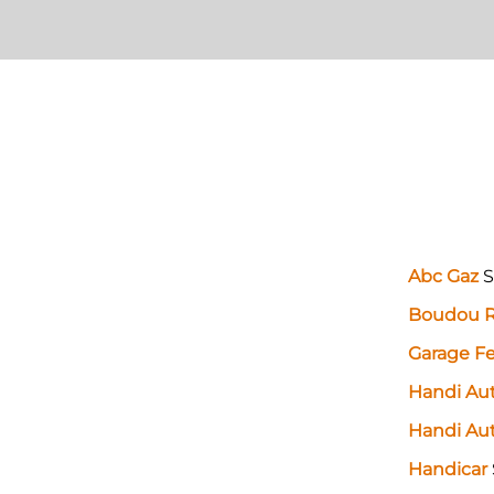
Abc Gaz
S
Boudou 
Garage F
Handi Au
Handi Aut
Handicar