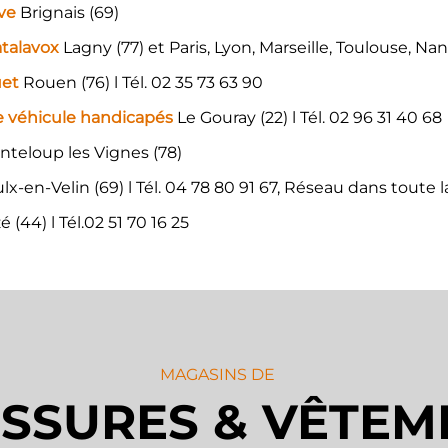
ive
Brignais (69)
talavox
Lagny (77) et Paris, Lyon, Marseille, Toulouse, Na
uet
Rouen (76) l Tél. 02 35 73 63 90
e véhicule handicapés
Le Gouray (22) l Tél. 02 96 31 40 68
teloup les Vignes (78)
lx-en-Velin (69) l Tél. 04 78 80 91 67, Réseau dans toute 
é (44) l Tél.02 51 70 16 25
MAGASINS DE
SSURES & VÊTEM