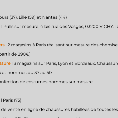
ours (37), Lille (59) et Nantes (44)
d
l Pulls sur mesure, 4 bis rue des Vosges, 03200 VICHY, Té
ers
l 2 magasins à Paris réalisant sur mesure des chemises
partir de 290€)
ussure
l 3 magazins sur Paris, Lyon et Bordeaux. Chaussur
5 et hommes du 37 au 50
, confection de costumes hommes sur mesure
s
l
Paris (75)
e de vente en ligne de chaussures habillées de toutes les