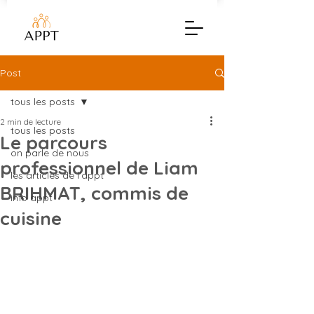
Post
tous les posts
2 min de lecture
tous les posts
Le parcours
on parle de nous
professionnel de Liam
les articles de l'appt
BRIHMAT, commis de
info appt
cuisine