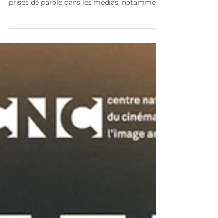
La revue de presse rassemble les différentes
prises de parole dans les médias, notamment
celles de Violette Viannay, ainsi que celles
d’autres adhérents autour du livre “Quelques
centimètres en moins” et du documentaire
“À la hauteur”. Pour (re)voir le documentaire
« À la hauteur » : https://www.france.tv/france-
2/infrarouge/8063898-a-la-hauteur.html Pour
commander le livre « Quelques centimètres
en moins » : https://www.fnac.com/a22