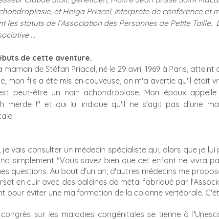
chondroplasie, et Helga Priacel, interprète de conférence et 
nt les statuts de l’Association des Personnes de Petite Taille
ociative … 
buts de cette aventure.
la maman de Stéfan Priacel, né le 29 avril 1969 à Paris, atteint
, mon fils a été mis en couveuse, on m'a avertie qu'il était vra
l est peut-être un nain achondroplase. Mon époux appelle
 merde !" et qui lui indique qu'il ne s'agit pas d'une ma
ale. 
je vais consulter un médecin spécialiste qui, alors que je lu
d simplement "Vous savez bien que cet enfant ne vivra pas.".
mes questions. Au bout d'un an, d'autres médecins me propos
orset en cuir avec des baleines de métal fabriqué par l'Associ
 pour éviter une malformation de la colonne vertébrale. C'éta
congrès sur les maladies congénitales se tienne à l'Unesco