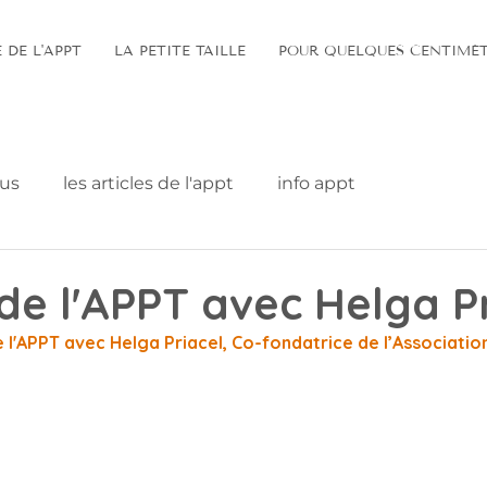
E DE L'APPT
LA PETITE TAILLE
POUR QUELQUES CENTIMÈT
ous
les articles de l'appt
info appt
 de l'APPT avec Helga P
e l'APPT avec Helga Priacel, Co-fondatrice de l’Associati