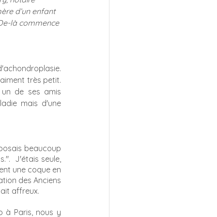
mère d’un enfant 
.  De-là commence 
 d'achondroplasie. 
iment très petit. 
 un de ses amis 
ladie mais d'une 
i posais beaucoup 
  J'étais seule, 
ent une coque en 
ation des Anciens 
it affreux.
 à Paris, nous y 