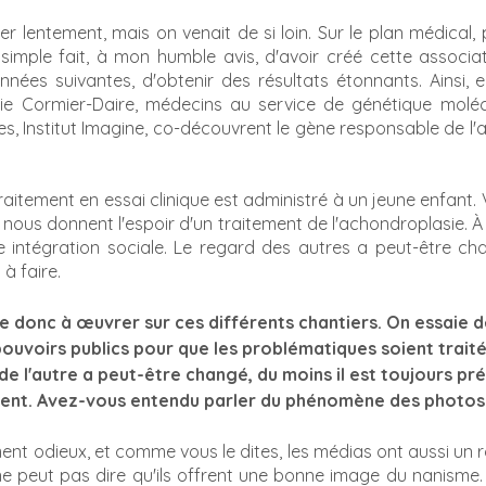
r lentement, mais on venait de si loin. Sur le plan médical, p
 simple fait, à mon humble avis, d'avoir créé cette associat
nées suivantes, d'obtenir des résultats étonnants. Ainsi, e
rie Cormier-Daire, médecins au service de génétique molécul
, Institut Imagine, co-découvrent le gène responsable de l'a
aitement en essai clinique est administré à un jeune enfant. 
nous donnent l'espoir d'un traitement de l'achondroplasie. À
re intégration sociale. Le regard des autres a peut-être cha
à faire.
e donc à œuvrer sur ces différents chantiers. On essaie de
uvoirs publics pour que les problématiques soient traitée
e l'autre a peut-être changé, du moins il est toujours prés
nt. Avez-vous entendu parler du phénomène des photos p
ment odieux, et comme vous le dites, les médias ont aussi un rô
ne peut pas dire qu'ils offrent une bonne image du nanisme.  S