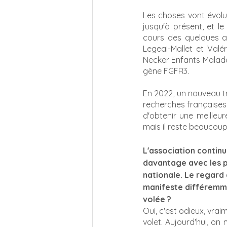
Les choses vont évolue
jusqu'à présent, et le
cours des quelques an
Legeai-Mallet et Valé
Necker Enfants Malades
gène FGFR3. 
En 2022, un nouveau tr
recherches françaises 
d'obtenir une meilleu
mais il reste beaucoup 
L'association continu
davantage avec les po
nationale. Le regard d
manifeste différemme
volée ?
Oui, c'est odieux, vrai
volet. Aujourd'hui, on 