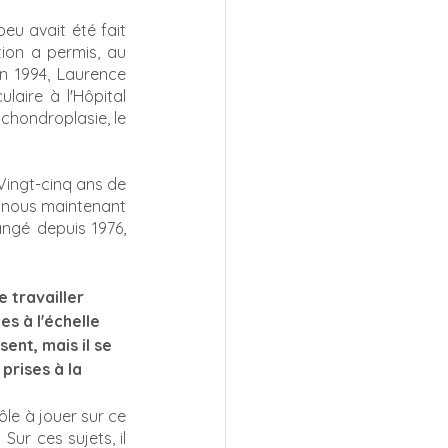
eu avait été fait 
ion a permis, au 
n 1994, Laurence 
aire à l'Hôpital 
chondroplasie, le 
Vingt-cinq ans de 
 nous maintenant 
ngé depuis 1976, 
 travailler 
s à l'échelle 
ent, mais il se 
rises à la 
le à jouer sur ce 
ur ces sujets, il 