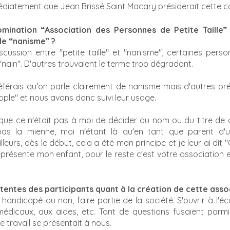
médiatement que Jean Brissé Saint Macary présiderait cette c
mination “Association des Personnes de Petite Taille” 
 de “nanisme” ?
scussion entre "petite taille" et "nanisme", certaines perso
"nain". D'autres trouvaient le terme trop dégradant. 
éférais qu'on parle clairement de nanisme mais d'autres préf
ople" et nous avons donc suivi leur usage. 
is que ce n'était pas à moi de décider du nom ou du titre de 
 pas la mienne, moi n'étant là qu'en tant que parent d'un
lleurs, dès le début, cela a été mon principe et je leur ai dit 
eprésente mon enfant, pour le reste c'est votre association e
ttentes des participants quant à la création de cette assoc
 handicapé ou non, faire partie de la société. S'ouvrir à l'écol
édicaux, aux aides, etc. Tant de questions fusaient parmi l
travail se présentait à nous. 