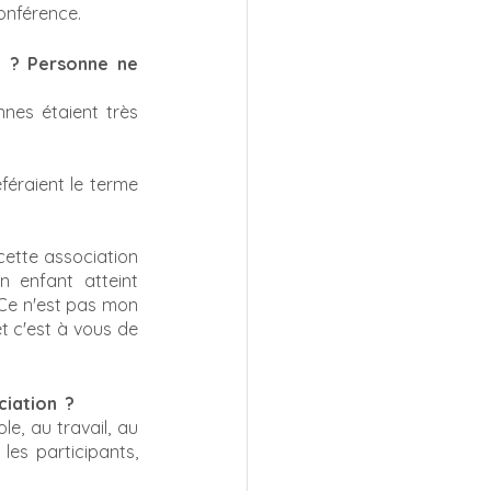
onférence.
 ? Personne ne 
nnes étaient très 
éraient le terme 
cette association 
 enfant atteint 
"Ce n'est pas mon 
t c'est à vous de 
iation  ?
e, au travail, au 
es participants, 