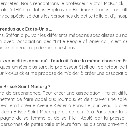
erprètes. Nous rencontrons le professeur Victor McKusick, l
le à l'Hôpital Johns Hopkins de Baltimore. Il nous conseille 
ice spécialisé dans les personnes de petite taille et d'y hospi
rendus aux Etats-Unis …
ans, Stéfan a pu voir les différents médecins spécialistes du na
 avec l'Association des "Little People of America", c'est ce
éponses à beaucoup de mes questions.
us vous dites donc qu’il faudrait faire la même chose en F
ques années plus tard, le professeur Stoll qui, de retour de B
eur McKusick et me propose de m'aider à créer une associati
n Brissé Saint Macary ?
rd de circonstance. Pour créer une association il fallait diffus
ettent de faire appel aux journaux et de trouver une salle
e-ci était prévue Avenue Kléber à Paris. Le jour venu, la pres
ean Brissé Saint Macary était ce jour-là à Paris pour la sor
mpagné de sa femme et de sa fille.  Adulé par la presse 
ersonnes de petite taille et leurs familles ou amis arrivent à