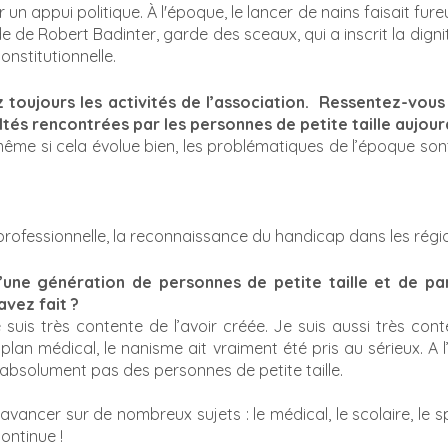
 un appui politique. À l'époque, le lancer de nains faisait fure
de de Robert Badinter, garde des sceaux, qui a inscrit la dign
onstitutionnelle.
z toujours les activités de l’association.  Ressentez-vous
ltés rencontrées par les personnes de petite taille aujourd
 même si cela évolue bien, les problématiques de l’époque son
, professionnelle, la reconnaissance du handicap dans les régi
’une génération de personnes de petite taille et de par
vez fait ? 
uis très contente de l’avoir créée. Je suis aussi très conte
e plan médical, le nanisme ait vraiment été pris au sérieux. A l
absolument pas des personnes de petite taille. 
’avancer sur de nombreux sujets : le médical, le scolaire, le sp
continue ! 