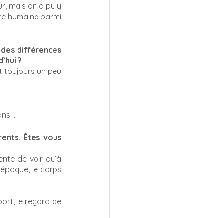
ur, mais on a pu y 
ité humaine parmi 
 des différences 
’hui ? 
t toujours un peu 
ons … 
ents. Êtes vous 
nte de voir qu’à 
’époque, le corps 
ort, le regard de 