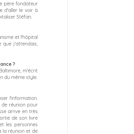
e père fondateur 
d'aller le voir à 
taliser Stéfan.
nisme et l'hôpital 
 que j'attendais, 
rance ? 
altimore, m'écrit 
on du même style.
er l'information. 
 de réunion pour 
se arrive en très 
tie de son livre 
et les personnes 
 la réunion et de 